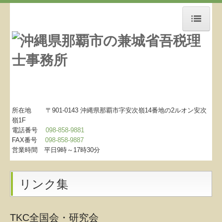
ホーム
お知らせ
事務所紹介
経営理念
所在地 〒901-0143 沖縄県那覇市字安次嶺14番地の2
ルオン安次
嶺1F
電話番号
098-858-9881
交通案内
FAX番号
098-858-9887
営業時間 平日9時～17時30分
料金について
リンク集
リンク集
お問合せ
TKC全国会・研究会
補助金・助成金・融資情報