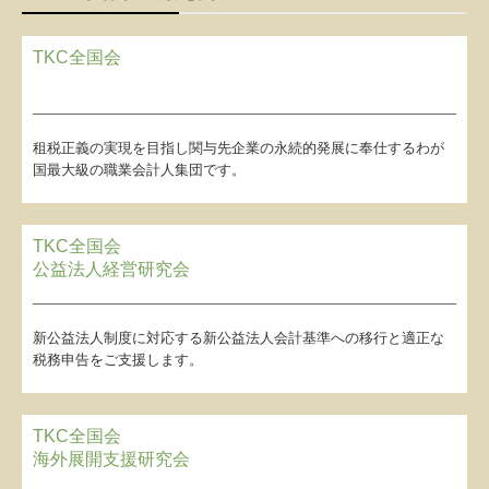
関与先向け融資商品ご紹介
TKC全国会
経営者お役立ち情報
社長メニューASP版
租税正義の実現を目指し関与先企業の永続的発展に奉仕するわが
国最大級の職業会計人集団です。
TKCシステムQ&A
経営改善オンデマンド講座
TKC全国会
公益法人経営研究会
関与先様紹介
関与先様インタビュー
新公益法人制度に対応する新公益法人会計基準への移行と適正な
税務申告をご支援します。
会社設立をお考えの方へ
お知らせ(過去掲載)
TKC全国会
海外展開支援研究会
個人情報保護方針