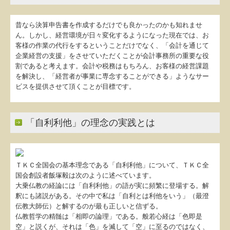
関与先向け融資商品ご紹介
昔なら決算申告書を作成するだけでも良かったのかも知れませ
ん。しかし、経営環境が日々変化するようになった現在では、お
経営者お役立ち情報
客様の作業の代行をするということだけでなく、「会計を通じて
企業経営の支援」をさせていただくことが会計事務所の重要な役
社長メニューASP版
割であると考えます。会計や税務はもちろん、お客様の経営課題
を解決し、「経営者が事業に専念することができる」ようなサー
TKCシステムQ&A
ビスを提供させて頂くことが目標です。
経営改善オンデマンド講座
「自利利他」の理念の実践とは
関与先様紹介
関与先様インタビュー
ＴＫＣ全国会の基本理念である「自利利他」について、ＴＫＣ全
国会創設者飯塚毅は次のように述べています。
会社設立をお考えの方へ
大乗仏教の経論には「自利利他」の語が実に頻繁に登場する。解
釈にも諸説がある。その中で私は「自利とは利他をいう」（最澄
お知らせ(過去掲載)
伝教大師伝）と解するのが最も正しいと信ずる。
仏教哲学の精髄は「相即の論理」である。般若心経は「色即是
個人情報保護方針
空」と説くが、それは「色」を滅して「空」に至るのではなく、