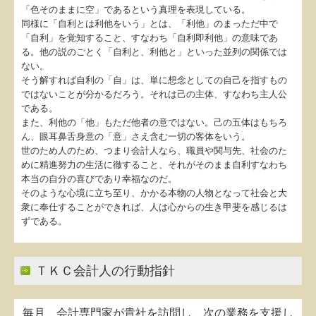
「色そのままに空」であるという真理を表現している。
証憑保存機能
同様に「自利とは利他をいう」とは、「利他」のまっただ中で
「自利」を覚知すること、すなわち「自利即利他」の意味であ
定額減税
る。他の説のごとく「自利と、利他と」といった並列の関係では
ない。
そう解すれば自利の「自」は、単に想念としての自己を指すもの
ではないことが分かるだろう。それは己の主体、すなわち主人公
である。
また、利他の「他」もただ他者の意ではない。己の五体はもちろ
ん、眼耳鼻舌身意の「意」さえ含む一切の客体をいう。
世のため人のため、つまり会計人なら、職員や関与先、社会のた
めに精進努力の生活に徹すること、それがそのまま自利すなわち
本当の自分の喜びであり幸福なのだ。
そのような心境に立ち至り、かかる本物の人物となって社会と大
衆に奉仕することができれば、人は心からの生き甲斐を感じるは
ずである。
ＴＫＣ会計人の行動指針
毎月、会計専門家が貴社を訪問し、次の業務を支援し