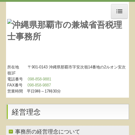
ホーム
お知らせ
事務所紹介
経営理念
所在地 〒901-0143 沖縄県那覇市字安次嶺14番地の2
ルオン安次
嶺1F
電話番号
098-858-9881
交通案内
FAX番号
098-858-9887
営業時間 平日9時～17時30分
料金について
リンク集
経営理念
お問合せ
事務所の経営理念について
補助金・助成金・融資情報