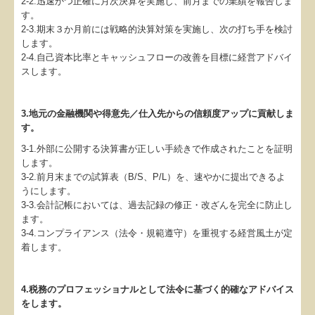
2-2.迅速かつ正確に月次決算を実施し、前月までの業績を報告しま
す。
2-3.期末３か月前には戦略的決算対策を実施し、次の打ち手を検討
します。
2-4.自己資本比率とキャッシュフローの改善を目標に経営アドバイ
スします。
3.地元の金融機関や得意先／仕入先からの信頼度アップに貢献しま
す。
3-1.外部に公開する決算書が正しい手続きで作成されたことを証明
します。
3-2.前月末までの試算表（B/S、P/L）を、速やかに提出できるよ
うにします。
3-3.会計記帳においては、過去記録の修正・改ざんを完全に防止し
ます。
3-4.コンプライアンス（法令・規範遵守）を重視する経営風土が定
着します。
4.税務のプロフェッショナルとして法令に基づく的確なアドバイス
をします。