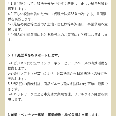
4-1.専門家として、税法を分かりやすく解説し、正しい税務対策を
提案します。
4-2.正しい税務申告のために（税理士法第33条の2による）書面添
付を実践します。
4-3.最新の税法等に基づき土地・自社株等を評価し、事業承継を支
援します。
4-4.個人の財産運用における税務上のご質問にも的確にお答えしま
す。
5.ＩＴ経営革命をサポートします。
5-1.ビジネスに役立つインターネットとデータベースの有効活用を
提案します。
5-2.会計ソフト（FX2）により、月次決算から日次決算への移行を
実現します。
5-3.部門別の貢献利益、商品グループ別の利益動向が正確に把握で
きます。
5-4.ネットワークによる本支店の業績管理、リアルタイム経営を実
現します。
6.創業・ベンチャー起業・事業転換・株式公開を支援します。